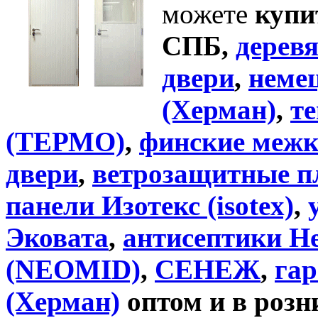
можете
купи
СПБ,
дерев
двери
,
неме
(Херман)
,
т
(ТЕРМО)
,
финские меж
двери
,
ветрозащитные пл
панели Изотекс (isotex)
,
Эковата
,
антисептики Н
(NEОМID)
,
СЕНЕЖ
,
га
(Херман)
оптом и в розн