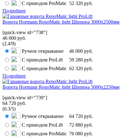
С приводом ProMatic
52 320 руб.
Подробнее
Ворота Hormann RenoMatic light Ширина 3000x2500мм
[quick-view id="738"]
46 000 руб.
(
2.4
/
9
)
Ручное открывание
46 000 руб.
С приводом ProLift
59 280 руб.
С приводом ProMatic
62 320 руб.
Подробнее
Ворота Hormann RenoMatic light Ширина 5000x2250мм
[quick-view id="739"]
64 720 руб.
(
0.3
/
5
)
Ручное открывание
64 720 руб.
С приводом ProLift
72 880 руб.
С приводом ProMatic
76 080 руб.