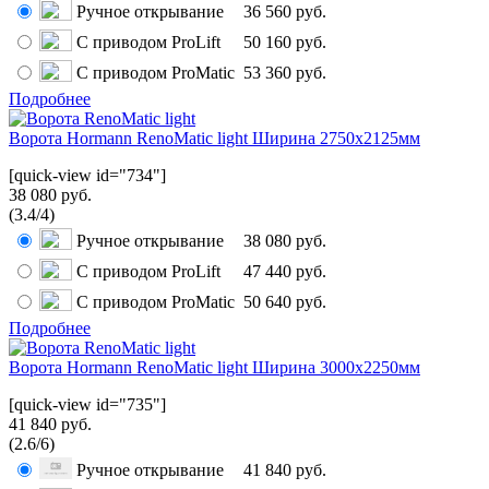
Ручное открывание
36 560 руб.
С приводом ProLift
50 160 руб.
С приводом ProMatic
53 360 руб.
Подробнее
Ворота Hormann RenoMatic light Ширина 2750x2125мм
[quick-view id="734"]
38 080 руб.
(
3.4
/
4
)
Ручное открывание
38 080 руб.
С приводом ProLift
47 440 руб.
С приводом ProMatic
50 640 руб.
Подробнее
Ворота Hormann RenoMatic light Ширина 3000x2250мм
[quick-view id="735"]
41 840 руб.
(
2.6
/
6
)
Ручное открывание
41 840 руб.