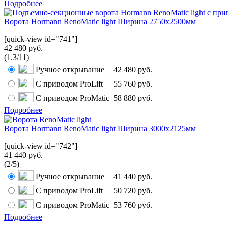
Подробнее
Ворота Hormann RenoMatic light Ширина 2750x2500мм
[quick-view id="741"]
42 480 руб.
(
1.3
/
11
)
Ручное открывание
42 480 руб.
С приводом ProLift
55 760 руб.
С приводом ProMatic
58 880 руб.
Подробнее
Ворота Hormann RenoMatic light Ширина 3000x2125мм
[quick-view id="742"]
41 440 руб.
(
2
/
5
)
Ручное открывание
41 440 руб.
С приводом ProLift
50 720 руб.
С приводом ProMatic
53 760 руб.
Подробнее