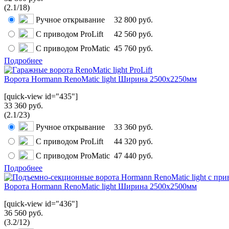
(
2.1
/
18
)
Ручное открывание
32 800 руб.
С приводом ProLift
42 560 руб.
С приводом ProMatic
45 760 руб.
Подробнее
Ворота Hormann RenoMatic light Ширина 2500x2250мм
[quick-view id="435"]
33 360 руб.
(
2.1
/
23
)
Ручное открывание
33 360 руб.
С приводом ProLift
44 320 руб.
С приводом ProMatic
47 440 руб.
Подробнее
Ворота Hormann RenoMatic light Ширина 2500x2500мм
[quick-view id="436"]
36 560 руб.
(
3.2
/
12
)